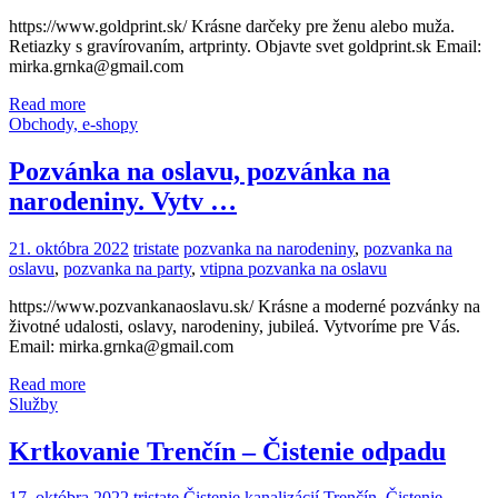
https://www.goldprint.sk/ Krásne darčeky pre ženu alebo muža.
Retiazky s gravírovaním, artprinty. Objavte svet goldprint.sk Email:
mirka.grnka@gmail.com
Read more
Obchody, e-shopy
Pozvánka na oslavu, pozvánka na
narodeniny. Vytv …
21. októbra 2022
tristate
pozvanka na narodeniny
,
pozvanka na
oslavu
,
pozvanka na party
,
vtipna pozvanka na oslavu
https://www.pozvankanaoslavu.sk/ Krásne a moderné pozvánky na
životné udalosti, oslavy, narodeniny, jubileá. Vytvoríme pre Vás.
Email: mirka.grnka@gmail.com
Read more
Služby
Krtkovanie Trenčín – Čistenie odpadu
17. októbra 2022
tristate
Čistenie kanalizácií Trenčín
,
Čistenie