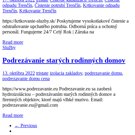
odpadu Trenčín
,
Čistenie potrubí Trenčín
,
Krtkovanie odpadu
Trenčín
,
Krtkovanie Trenčín
https://krtkovanie-sluzby.sk/ Poskytujeme vysokotlakové čistenie a
odstraňovanie upchatého potrubia. Odborná práca a ochotný
personál. Fungujeme 24/7 Celý Rok | Záruka na
Read more
Služby
Podrezávanie starých rodinných domov
13. októbra 2022
tristate
izolacia zakladov
,
podrezavanie domu
,
podrezavanie domu cena
https://www.podrezavanie.eu Podrezavanie.eu sa zaoberá
hydroizoláciou – podrezávaním starých rodinných domov a
firemných objektov, ktoré majú vlhké murivo. Email:
podrezavanie.eu@gmail.com
Read more
← Previous