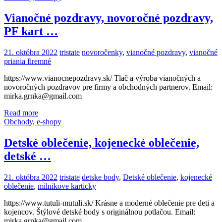
Vianočné pozdravy, novoročné pozdravy,
PF kart …
21. októbra 2022
tristate
novoročenky
,
vianočné pozdravy
,
vianočné
priania firemné
https://www.vianocnepozdravy.sk/ Tlač a výroba vianočných a
novoročných pozdravov pre firmy a obchodných partnerov. Email:
mirka.grnka@gmail.com
Read more
Obchody, e-shopy
Detské oblečenie, kojenecké oblečenie,
detské …
21. októbra 2022
tristate
detske body
,
Detské oblečenie
,
kojenecké
oblečenie
,
milnikove karticky
https://www.tutuli-mutuli.sk/ Krásne a moderné oblečenie pre deti a
kojencov. Štýlové detské body s originálnou potlačou. Email:
mirka.grnka@gmail.com