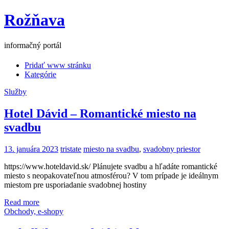
Rožňava
informačný portál
Pridať www stránku
Kategórie
Služby
Hotel Dávid – Romantické miesto na
svadbu
13. januára 2023
tristate
miesto na svadbu
,
svadobny priestor
https://www.hoteldavid.sk/ Plánujete svadbu a hľadáte romantické
miesto s neopakovateľnou atmosférou? V tom prípade je ideálnym
miestom pre usporiadanie svadobnej hostiny
Read more
Obchody, e-shopy