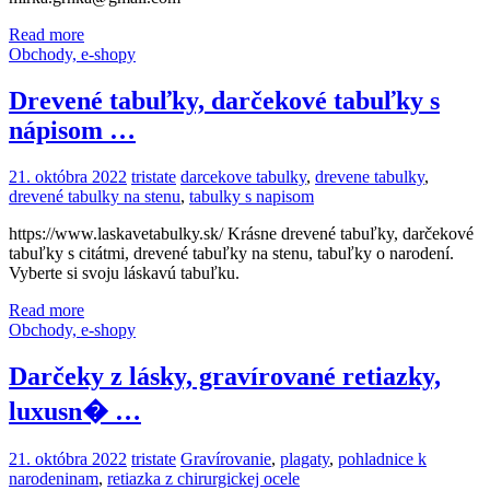
Read more
Obchody, e-shopy
Drevené tabuľky, darčekové tabuľky s
nápisom …
21. októbra 2022
tristate
darcekove tabulky
,
drevene tabulky
,
drevené tabulky na stenu
,
tabulky s napisom
https://www.laskavetabulky.sk/ Krásne drevené tabuľky, darčekové
tabuľky s citátmi, drevené tabuľky na stenu, tabuľky o narodení.
Vyberte si svoju láskavú tabuľku.
Read more
Obchody, e-shopy
Darčeky z lásky, gravírované retiazky,
luxusn� …
21. októbra 2022
tristate
Gravírovanie
,
plagaty
,
pohladnice k
narodeninam
,
retiazka z chirurgickej ocele