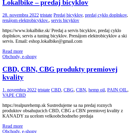
Lokalbike – predaj bicyklov
28. novembra 2022
tristate
Predaj bicyklov
,
predaj cyklo doplnkov
,
renájom elektrobicyklov.
,
servis bicyklov
https://www.lokalbike.sk/ Predaj a servis bicyklov, predaj cyklo
doplnkov, servis a tuning bicyklov. Prenájom elektrobicyklov a ski
servis. Email: eshop.lokalbike@gmail.com
Read more
Obchody, e-shopy
CBD, CBN, CBG produkty premiovej
kvality
1. novembra 2022
tristate
CBD
,
CBG
,
CBN
,
hemp oil
,
PAIN OIL
,
VAPE CBD
https://realpurehemp.sk Sustredujeme sa na predaj roznych
produktov obsahujucich CBD, CBG a CBN premiovej kvality z
KANADY za ucelom velkoobchodneho predaja
Read more
Obchody, e-shopy