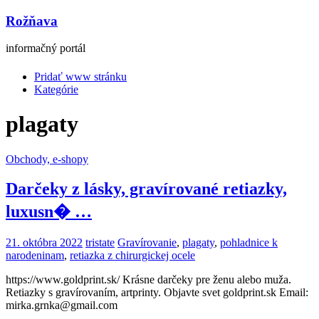
Rožňava
informačný portál
Pridať www stránku
Kategórie
plagaty
Obchody, e-shopy
Darčeky z lásky, gravírované retiazky,
luxusn� …
21. októbra 2022
tristate
Gravírovanie
,
plagaty
,
pohladnice k
narodeninam
,
retiazka z chirurgickej ocele
https://www.goldprint.sk/ Krásne darčeky pre ženu alebo muža.
Retiazky s gravírovaním, artprinty. Objavte svet goldprint.sk Email:
mirka.grnka@gmail.com