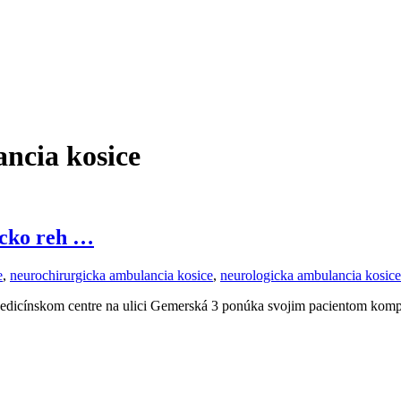
ancia kosice
icko reh …
e
,
neurochirurgicka ambulancia kosice
,
neurologicka ambulancia kosice
Medicínskom centre na ulici Gemerská 3 ponúka svojim pacientom komp