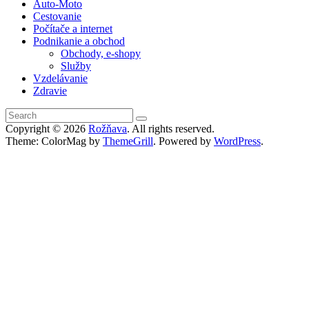
Auto-Moto
Cestovanie
Počítače a internet
Podnikanie a obchod
Obchody, e-shopy
Služby
Vzdelávanie
Zdravie
Copyright © 2026
Rožňava
. All rights reserved.
Theme: ColorMag by
ThemeGrill
. Powered by
WordPress
.